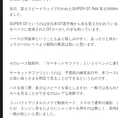
先日、富士スピードウェイで行われたSUPER GT Rd4 富士30
ました。
SUPER GTというのは全日本GT選手権から名を変え行われてい
をベースに改造されたGTカーがしのぎを削っています。
ベースが市販車ということもあり親しみやすく、あっさりと終わ
ュラカーのレースより観戦の敷居は低いと思います。
そのレース観戦中、「サーキットサファリ」というイベントに参
サーキットサファリというのは、予選前の練習走行中、本コース
が追い抜くさまを間近で見ることができるというものです。
バスを抜く際、多少はスピードを落としますが、一般では見られ
カーを見ることができるのはレアな体験です。
コンパクトデジタルカメラで動画モード、スマホで通常の撮影、
たが、エンジン音をたよりにシャッターを押すのは難しく、高性
一眼が欲しいと思いました。