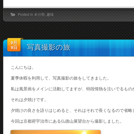
Posted in
未分類
,
趣味
9月
写真撮影の旅
9日
こんにちは。
夏季休暇を利用して、写真撮影の旅をしてきました。
私は風景画をメインに活動してますが、特段情熱を注いでるもの
それは夕焼けです。
夕焼けの良さを語りはじめると、それはそれで長くなるので省略し
今回は京都府宇治市にある仏徳山展望台から撮影しました。